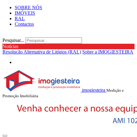
SOBRE NÓS
IMÓVEIS
RAL
Contactos
Pesquisar...
Notícias
Resolução Alternativa de Litígios (RAL)
Sobre a IMOGIESTEIRA
imogiesteira
Medição e
Promoção Imobiliária